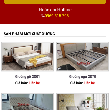
Hoặc gọi Hotline
0969.315.798
SẢN PHẨM MỚI XUẤT XƯỞNG
Giường gỗ GG01
Giường ngủ GD70
Giá bán:
Liên hệ
Giá bán:
Liên hệ