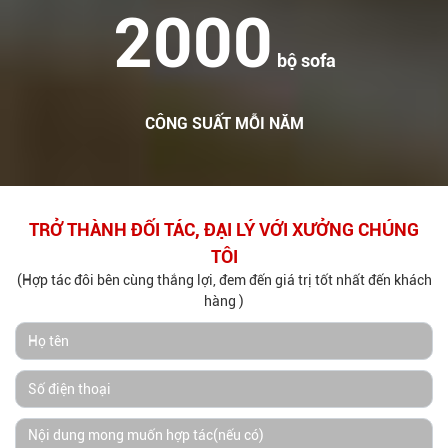
2000
bộ sofa
CÔNG SUẤT MỖI NĂM
TRỞ THÀNH ĐỐI TÁC, ĐẠI LÝ VỚI XƯỞNG CHÚNG
TÔI
(Hợp tác đôi bên cùng thắng lợi, đem đến giá trị tốt nhất đến khách
hàng )