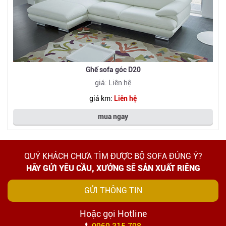
Ghế sofa góc D20
giá: Liên hệ
giá km:
Liên hệ
mua ngay
QUÝ KHÁCH CHƯA TÌM ĐƯỢC BỘ SOFA ĐÚNG Ý?
HÃY GỬI YÊU CẦU, XƯỞNG SẼ SẢN XUẤT RIÊNG
GỬI THÔNG TIN
Hoặc gọi Hotline