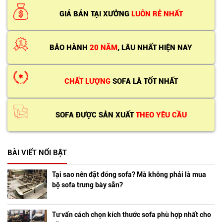
GIÁ BÁN TẠI XƯỞNG
LUÔN RẺ NHẤT
BẢO HÀNH
20 NĂM
, LÂU NHẤT HIỆN NAY
CHẤT LƯỢNG
SOFA LÀ TỐT NHẤT
SOFA ĐƯỢC SẢN XUẤT
THEO YÊU CẦU
BÀI VIẾT NỔI BẬT
Tại sao nên đặt đóng sofa? Mà không phải là mua
bộ sofa trưng bày sẵn?
Tư vấn cách chọn kích thước sofa phù hợp nhất cho