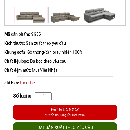
Mã sản phẩm:
SG36
Kích thước:
Sản xuất theo yêu cầu
Khung sofa:
Gỗ thông/tần bì tự nhiên 100%
Chất liệu bọc:
Da bọc theo yêu cầu
Chất đệm mút:
Mút Việt Nhật
Liên hệ
giá bán:
Số lượng:
ĐẶT MUA NGAY
tư vấn hài lòng rồi mới mua
ĐẶT SẢN XUẤT THEO YÊU CẦU