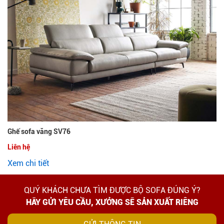
Ghế sofa văng SV76
Liên hệ
Xem chi tiết
QUÝ KHÁCH CHƯA TÌM ĐƯỢC BỘ SOFA ĐÚNG Ý?
HÃY GỬI YÊU CẦU, XƯỞNG SẼ SẢN XUẤT RIÊNG