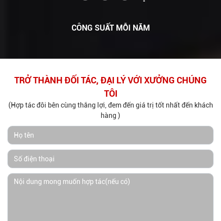
CÔNG SUẤT MỖI NĂM
TRỞ THÀNH ĐỐI TÁC, ĐẠI LÝ VỚI XƯỞNG CHÚNG
TÔI
(Hợp tác đôi bên cùng thắng lợi, đem đến giá trị tốt nhất đến khách
hàng )