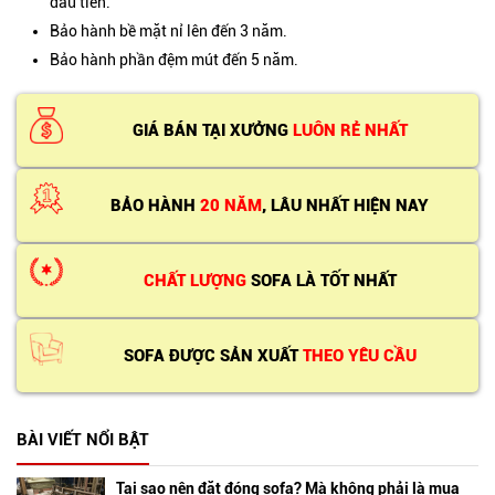
đầu tiên.
Bảo hành bề mặt nỉ lên đến 3 năm.
Bảo hành phần đệm mút đến 5 năm.
GIÁ BÁN TẠI XƯỞNG
LUÔN RẺ NHẤT
BẢO HÀNH
20 NĂM
, LÂU NHẤT HIỆN NAY
CHẤT LƯỢNG
SOFA LÀ TỐT NHẤT
SOFA ĐƯỢC SẢN XUẤT
THEO YÊU CẦU
BÀI VIẾT NỔI BẬT
Tại sao nên đặt đóng sofa? Mà không phải là mua