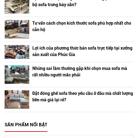
bộ sofa trưng bày sẵn?
Tư vấn cách chọn kích thước sofa phù hợp nhất cho
căn hộ
Lợi ích của phương thức bán sofa trực tiếp tại xưởng
sản xuất của Phúc Gia
Những sai lầm thường gặp khi chọn mua sofa mà
rất nhiều người mắc phải
Đặt đóng ghế sofa theo yêu cầu ở đâu mà chất lượng
bền mà giá lại rẻ?
SẢN PHẨM NỔI BẬT