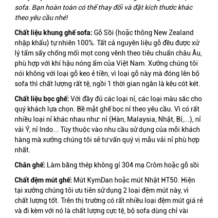
sofa. Bạn hoàn toàn có thể thay đổi và đặt kích thước khác
theo yêu cầu nhé!
Chất liệu khung ghế sofa:
Gỗ Sồi (hoặc thông
New Zealand
nhập khẩu
) tự nhiên 100%. Tất cả nguyên liệu gỗ đều được xử
lý tẩm sấy chống mối mọt cong vênh theo tiêu chuẩn châu Âu,
phù hợp với khí hậu nóng ẩm của Việt Nam. Xưởng chúng tôi
nói không với loại gỗ keo ẻ tiền, vì loại gỗ này mà đóng lên bộ
sofa thì chất lượng rất tệ, ngồi 1 thời gian ngắn là kêu cót két.
Chất liệu bọc ghế:
Với đầy đủ các loại nỉ, các loại màu sắc cho
quý khách lựa chọn. Bề mặt ghế bọc nỉ
theo yêu cầu. Vì có rất
nhiều loại nỉ khác nhau như: nỉ (Hàn, Malaysia, Nhật, Bỉ,...), nỉ
vải Ý, nỉ Indo... Tùy thuộc vào nhu cầu sử dụng của mỗi khách
hàng mà xưởng chúng tôi sẽ tư vấn quý vị mẫu vải nỉ phù hợp
nhất.
Chân ghế:
Làm bằng thép không gỉ 304 mạ Crôm hoặc gỗ sồi
Chất đệm mút ghế:
Mút KymDan hoặc mút Nhật HT50. Hiện
tại xưởng chúng tôi ưu tiên sử dụng 2 loại đệm mút này, vì
chất lượng tốt. Trên thị trường có rất nhiều loại đệm mút giá rẻ
và đi kèm với nó là chất lượng cực tệ, bộ sofa dùng chỉ vài