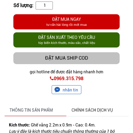
Số lượng:
ĐẶT MUA NGAY
tư vấn hài lòng rồi mới mua
ĐẶT SẢN XUẤT THEO YÊU CẦU
tùy biến kích thước, màu sắc, chất liệu
ĐẶT MUA SHIP COD
gọi hotline để được đặt hàng nhanh hơn
0969.315.798
nhắn tin
THÔNG TIN SẢN PHẨM
CHÍNH SÁCH DỊCH VỤ
Kích thước:
Ghế văng
2.2m x 0.9m - Cao: 0.4m.
Lưu ý đây là kích thước tiêu chuẩn thông thường của 1 bộ