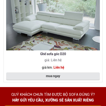
Ghế sofa góc D20
giá: Liên hệ
giá km:
Liên hệ
mua ngay
QUÝ KHÁCH CHƯA TÌM ĐƯỢC BỘ SOFA ĐÚNG Ý?
HÃY GỬI YÊU CẦU, XƯỞNG SẼ SẢN XUẤT RIÊNG