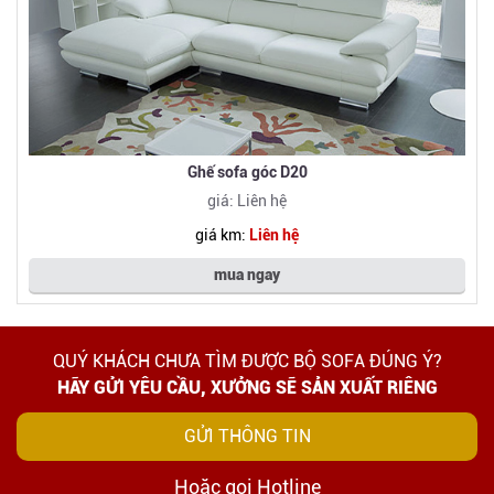
Ghế sofa góc D20
giá: Liên hệ
giá km:
Liên hệ
mua ngay
QUÝ KHÁCH CHƯA TÌM ĐƯỢC BỘ SOFA ĐÚNG Ý?
HÃY GỬI YÊU CẦU, XƯỞNG SẼ SẢN XUẤT RIÊNG
GỬI THÔNG TIN
Hoặc gọi Hotline