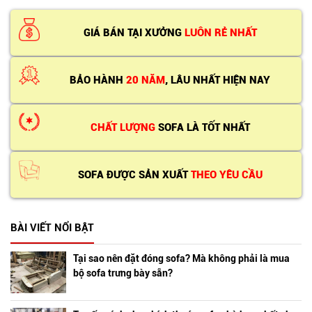
GIÁ BÁN TẠI XƯỞNG
LUÔN RẺ NHẤT
BẢO HÀNH
20 NĂM
, LÂU NHẤT HIỆN NAY
CHẤT LƯỢNG
SOFA LÀ TỐT NHẤT
SOFA ĐƯỢC SẢN XUẤT
THEO YÊU CẦU
BÀI VIẾT NỔI BẬT
Tại sao nên đặt đóng sofa? Mà không phải là mua
bộ sofa trưng bày sẵn?