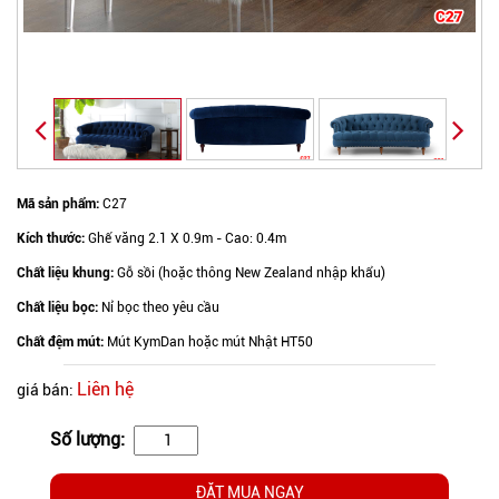
Mã sản phẩm:
C27
Kích thước:
Ghế văng 2.1 X 0.9m - Cao: 0.4m
Chất liệu khung:
Gỗ sồi (hoặc thông
New Zealand nhập khẩu
)
Chất liệu bọc:
Nỉ bọc theo yêu cầu
Chất đệm mút:
Mút KymDan hoặc mút Nhật HT50
Liên hệ
giá bán:
Số lượng:
ĐẶT MUA NGAY