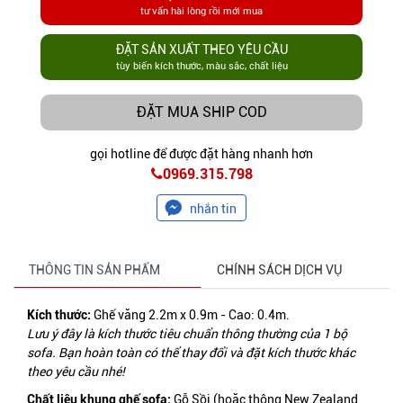
tư vấn hài lòng rồi mới mua
ĐẶT SẢN XUẤT THEO YÊU CẦU
tùy biến kích thước, màu sắc, chất liệu
ĐẶT MUA SHIP COD
gọi hotline để được đặt hàng nhanh hơn
0969.315.798
nhắn tin
THÔNG TIN SẢN PHẨM
CHÍNH SÁCH DỊCH VỤ
Kích thước:
Ghế văng
2.2m x 0.9m - Cao: 0.4m.
Lưu ý đây là kích thước tiêu chuẩn thông thường của 1 bộ
sofa. Bạn hoàn toàn có thể thay đổi và đặt kích thước khác
theo yêu cầu nhé!
Chất liệu khung ghế sofa:
Gỗ Sồi (hoặc thông
New Zealand