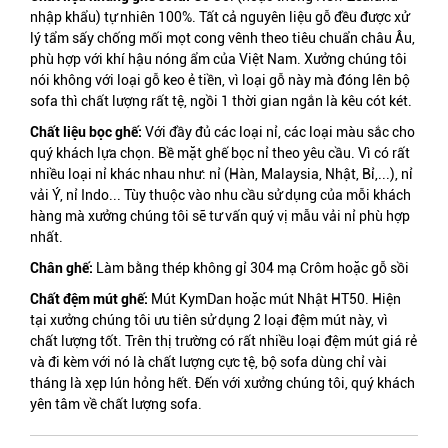
nhập khẩu
) tự nhiên 100%. Tất cả nguyên liệu gỗ đều được xử
lý tẩm sấy chống mối mọt cong vênh theo tiêu chuẩn châu Âu,
phù hợp với khí hậu nóng ẩm của Việt Nam. Xưởng chúng tôi
nói không với loại gỗ keo ẻ tiền, vì loại gỗ này mà đóng lên bộ
sofa thì chất lượng rất tệ, ngồi 1 thời gian ngắn là kêu cót két.
Chất liệu bọc ghế:
Với đầy đủ các loại nỉ, các loại màu sắc cho
quý khách lựa chọn. Bề mặt ghế bọc nỉ
theo yêu cầu. Vì có rất
nhiều loại nỉ khác nhau như: nỉ (Hàn, Malaysia, Nhật, Bỉ,...), nỉ
vải Ý, nỉ Indo... Tùy thuộc vào nhu cầu sử dụng của mỗi khách
hàng mà xưởng chúng tôi sẽ tư vấn quý vị mẫu vải nỉ phù hợp
nhất.
Chân ghế:
Làm bằng thép không gỉ 304 mạ Crôm hoặc gỗ sồi
Chất đệm mút ghế:
Mút KymDan hoặc mút Nhật HT50. Hiện
tại xưởng chúng tôi ưu tiên sử dụng 2 loại đệm mút này, vì
chất lượng tốt. Trên thị trường có rất nhiều loại đệm mút giá rẻ
và đi kèm với nó là chất lượng cực tệ, bộ sofa dùng chỉ vài
tháng là xẹp lún hỏng hết. Đến với xưởng chúng tôi, quý khách
yên tâm về chất lượng sofa.