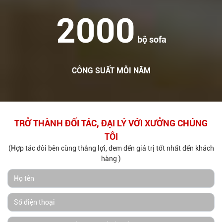
2000
bộ sofa
CÔNG SUẤT MỖI NĂM
TRỞ THÀNH ĐỐI TÁC, ĐẠI LÝ VỚI XƯỞNG CHÚNG
TÔI
(Hợp tác đôi bên cùng thắng lợi, đem đến giá trị tốt nhất đến khách
hàng )