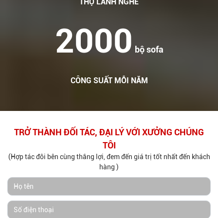
THỢ LÀNH NGHỀ
2000
bộ sofa
CÔNG SUẤT MỖI NĂM
TRỞ THÀNH ĐỐI TÁC, ĐẠI LÝ VỚI XƯỞNG CHÚNG
TÔI
(Hợp tác đôi bên cùng thắng lợi, đem đến giá trị tốt nhất đến khách
hàng )