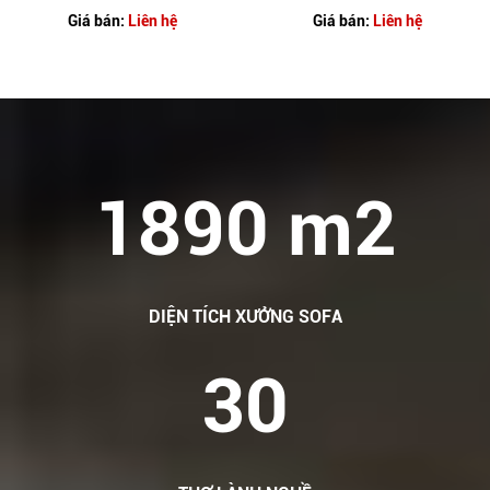
Giá bán:
Liên hệ
Giá bán:
Liên hệ
1890 m2
DIỆN TÍCH XƯỞNG SOFA
30