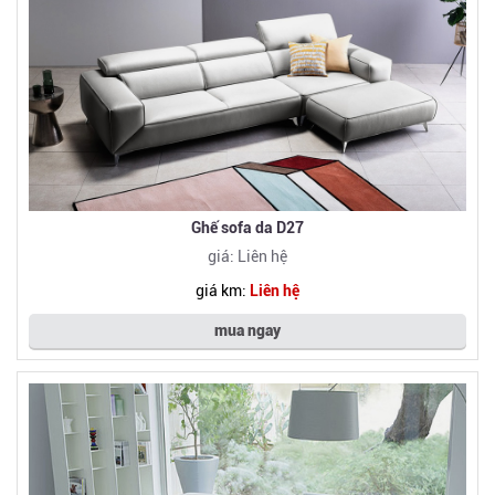
Ghế sofa da D27
giá: Liên hệ
giá km:
Liên hệ
mua ngay