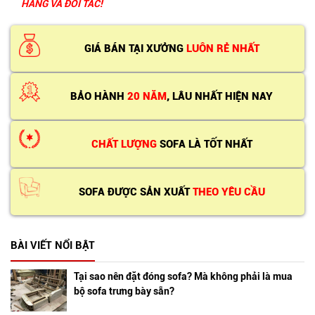
HÀNG VÀ ĐỐI TÁC!
GIÁ BÁN TẠI XƯỞNG
LUÔN RẺ NHẤT
BẢO HÀNH
20 NĂM
, LÂU NHẤT HIỆN NAY
CHẤT LƯỢNG
SOFA LÀ TỐT NHẤT
SOFA ĐƯỢC SẢN XUẤT
THEO YÊU CẦU
BÀI VIẾT NỔI BẬT
Tại sao nên đặt đóng sofa? Mà không phải là mua
bộ sofa trưng bày sẵn?