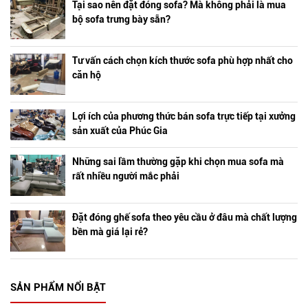
Tại sao nên đặt đóng sofa? Mà không phải là mua
bộ sofa trưng bày sẵn?
Tư vấn cách chọn kích thước sofa phù hợp nhất cho
căn hộ
Lợi ích của phương thức bán sofa trực tiếp tại xưởng
sản xuất của Phúc Gia
Những sai lầm thường gặp khi chọn mua sofa mà
rất nhiều người mắc phải
Đặt đóng ghế sofa theo yêu cầu ở đâu mà chất lượng
bền mà giá lại rẻ?
SẢN PHẨM NỔI BẬT