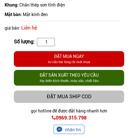
Khung:
Chân thép sơn tĩnh điện
Mặt bàn:
Mặt kính đen
Liên hệ
giá bán:
Số lượng:
ĐẶT MUA NGAY
tư vấn hài lòng rồi mới mua
ĐẶT SẢN XUẤT THEO YÊU CẦU
tùy biến kích thước, màu sắc, chất liệu
ĐẶT MUA SHIP COD
gọi hotline để được đặt hàng nhanh hơn
0969.315.798
nhắn tin