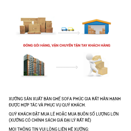
XƯỞNG SẢN XUẤT BÀN GHẾ SOFA PHÚC GIA RẤT HÂN HẠNH
ĐƯỢC HỢP TÁC VÀ PHỤC VỤ QUÝ KHÁCH.
QUÝ KHÁCH ĐẶT MUA LẺ HOẶC MUA BUÔN SỐ LƯỢNG LỚN
(XƯỞNG CÓ CHÍNH SÁCH GIÁ ĐẠI LÝ RẤT RẺ)
MỌI THÔNG TIN VUI LÒNG LIÊN HỆ XƯỞNG: