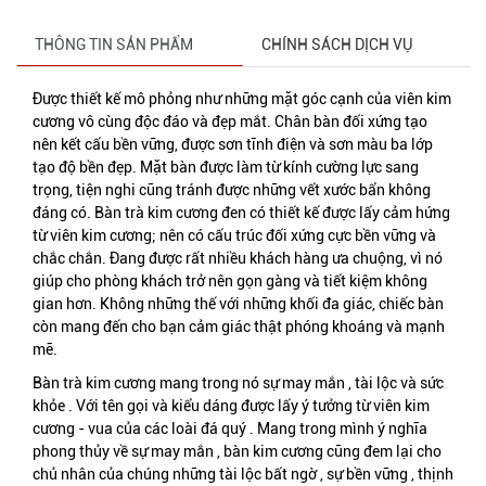
THÔNG TIN SẢN PHẨM
CHÍNH SÁCH DỊCH VỤ
Được thiết kế mô phỏng như những mặt góc cạnh của viên kim
cương vô cùng độc đáo và đẹp mắt. Chân bàn đối xứng tạo
nên kết cấu bền vững, được sơn tĩnh điện và sơn màu ba lớp
tạo độ bền đẹp. Mặt bàn được làm từ kính cường lực sang
trọng, tiện nghi cũng tránh được những vết xước bẩn không
đáng có. Bàn trà kim cương đen có thiết kế được lấy cảm hứng
từ viên kim cương; nên có cấu trúc đối xứng cực bền vững và
chắc chắn. Đang được rất nhiều khách hàng ưa chuộng, vì nó
giúp cho phòng khách trở nên gọn gàng và tiết kiệm không
gian hơn. Không những thế với những khối đa giác, chiếc bàn
còn mang đến cho bạn cảm giác thật phóng khoáng và mạnh
mẽ.
Bàn trà kim cương mang trong nó sự may mắn , tài lộc và sức
khỏe . Với tên gọi và kiểu dáng được lấy ý tưởng từ viên kim
cương - vua của các loài đá quý . Mang trong mình ý nghĩa
phong thủy về sự may mắn , bàn kim cương cũng đem lại cho
chủ nhân của chúng những tài lộc bất ngờ , sự bền vững , thịnh