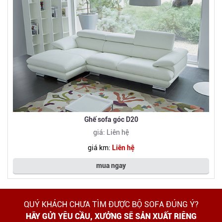
Ghế sofa góc D20
giá: Liên hệ
giá km:
Liên hệ
mua ngay
QUÝ KHÁCH CHƯA TÌM ĐƯỢC BỘ SOFA ĐÚNG Ý?
HÃY GỬI YÊU CẦU, XƯỞNG SẼ SẢN XUẤT RIÊNG